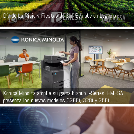
Día de La Rioja y Fiestas de San Bernabé en Logroño
Konica Minolta amplía su gama bizhub i‑Series: EMESA
presenta los nuevos modelos C268i, 328i y 258i