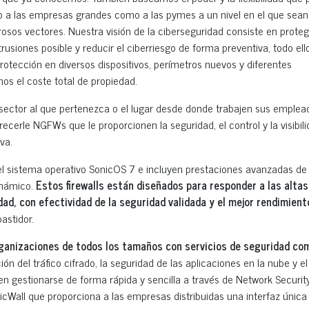
nto a las empresas grandes como a las pymes a un nivel en el que sean
os vectores. Nuestra visión de la ciberseguridad consiste en proteg
usiones posible y reducir el ciberriesgo de forma preventiva, todo ello
otección en diversos dispositivos, perímetros nuevos y diferentes
s el coste total de propiedad.
ector al que pertenezca o el lugar desde donde trabajen sus emplea
ecerle NGFWs que le proporcionen la seguridad, el control y la visibil
iva.
n el sistema operativo SonicOS 7 e incluyen prestaciones avanzadas de 
inámico.
Estos firewalls están diseñados para responder a las altas
ad, con efectividad de la seguridad validada y el mejor rendimient
astidor.
anizaciones de todos los tamaños con servicios de seguridad co
n del tráfico cifrado, la seguridad de las aplicaciones en la nube y el 
 gestionarse de forma rápida y sencilla a través de Network Securit
cWall que proporciona a las empresas distribuidas una interfaz única 