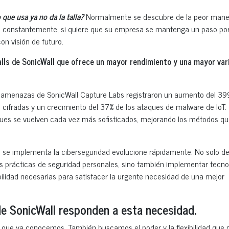
 que usa ya no da la talla?
Normalmente se descubre de la peor mane
as constantemente, si quiere que su empresa se mantenga un paso po
n visión de futuro.
walls de SonicWall que ofrece un mayor rendimiento y una mayor var
e amenazas de SonicWall Capture Labs registraron un aumento del 39
cifradas y un crecimiento del 37% de los ataques de malware de IoT.
es se vuelven cada vez más sofisticados, mejorando los métodos q
ue se implementa la ciberseguridad evolucione rápidamente. No solo 
 prácticas de seguridad personales, sino también implementar tecno
ilidad necesarias para satisfacer la urgente necesidad de una mejor
de SonicWall responden a esta necesidad.
o que ya conocemos. También buscamos el poder y la flexibilidad que