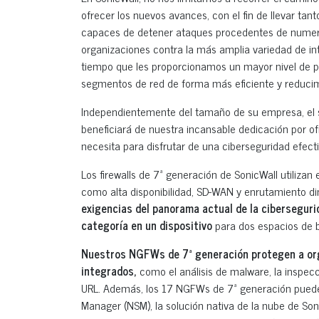
ofrecer los nuevos avances, con el fin de llevar ta
capaces de detener ataques procedentes de numeros
organizaciones contra la más amplia variedad de intr
tiempo que les proporcionamos un mayor nivel de pr
segmentos de red de forma más eficiente y reducimo
Independientemente del tamaño de su empresa, el s
beneficiará de nuestra incansable dedicación por ofr
necesita para disfrutar de una ciberseguridad efect
Los firewalls de 7ª generación de SonicWall utiliza
como alta disponibilidad, SD-WAN y enrutamiento d
exigencias del panorama actual de la cibersegurid
categoría en un dispositivo
para dos espacios de b
Nuestros NGFWs de 7ª generación protegen a org
integrados,
como el análisis de malware, la inspecció
URL. Además, los 17 NGFWs de 7ª generación pueden
Manager (NSM), la solución nativa de la nube de Soni