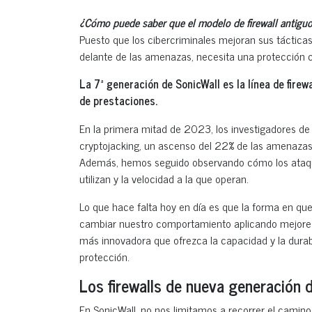
¿Cómo puede saber que el modelo de firewall antiguo
Puesto que los cibercriminales mejoran sus táctic
delante de las amenazas, necesita una protección co
La 7ª generación de SonicWall es la línea de fire
de prestaciones.
En la primera mitad de 2023, los investigadores d
cryptojacking, un ascenso del 22% de las amenazas 
Además, hemos seguido observando cómo los ataqu
utilizan y la velocidad a la que operan.
Lo que hace falta hoy en día es que la forma en q
cambiar nuestro comportamiento aplicando mejores
más innovadora que ofrezca la capacidad y la durab
protección.
Los firewalls de nueva generación 
En SonicWall, no nos limitamos a recorrer el camin