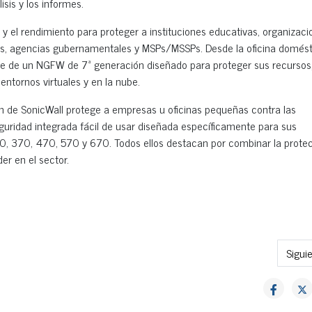
lisis y los informes.
d y el rendimiento para proteger a instituciones educativas, organizaci
rios, agencias gubernamentales y MSPs/MSSPs. Desde la oficina domés
 de un NGFW de 7ª generación diseñado para proteger sus recursos
 entornos virtuales y en la nube.
n de SonicWall protege a empresas u oficinas pequeñas contra las
guridad integrada fácil de usar diseñada específicamente para sus
70, 370, 470, 570 y 670. Todos ellos destacan por combinar la prote
der en el sector.
Artícu
Sigui