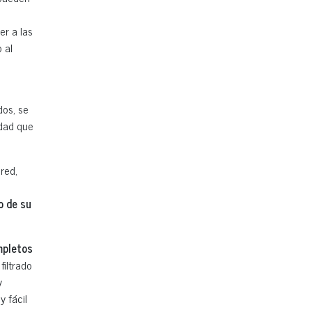
er a las
 al
dos, se
idad que
red,
o de su
mpletos
filtrado
y
y fácil