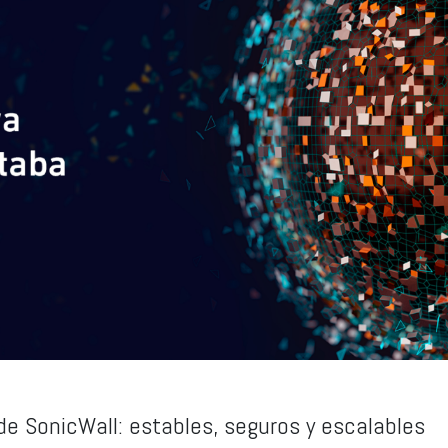
de SonicWall: estables, seguros y escalables