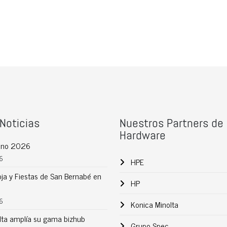
Noticias
Nuestros Partners de
Hardware
rano 2026
6
HPE
oja y Fiestas de San Bernabé en
HP
6
Konica Minolta
lta amplía su gama bizhub
Grupo Spec