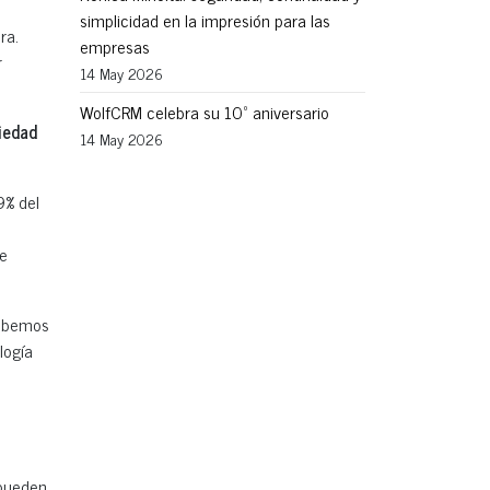
simplicidad en la impresión para las
ra.
empresas
r
14 May 2026
WolfCRM celebra su 10º aniversario
iedad
14 May 2026
9% del
ue
debemos
logía
 pueden