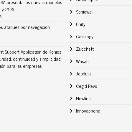
MESA presenta los nuevos modelos
 y 258i
Sonicwall
6
Unify
s ataques por navegación
Cashlogy
Zucchetti
nt Support Application de Konica
uridad, continuidad y simplicidad
Wasabi
sión para las empresas
Jotelulu
Cegid Revo
Newline
Innovaphone