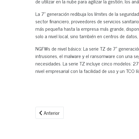
de utilizar en la nube para agilizar la gestión, los aná
La 7ª generación redibuja los límites de la segurida
sector financiero, proveedores de servicios sanita
más pequeña hasta la empresa más grande, dispone
solo a nivel local, sino también en centros de datos,
NGFWs de nivel básico: La serie TZ de 7ª generació
intrusiones, el malware y el ransomware con una se
necesidades. La serie TZ incluye cinco modelos: 2
nivel empresarial con la facilidad de uso y un TCO lí
Artículo anterior: Ventajas de Windows 11 Pro
Anterior