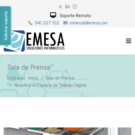
Solicitar soporte
Soporte Remoto
941 227 912
comercial@emesa.com
Sala de Prensa
Está aquí:
Inicio
Sala de Prensa
Redefine el Espacio de Trabajo Digital
Sala de Prensa