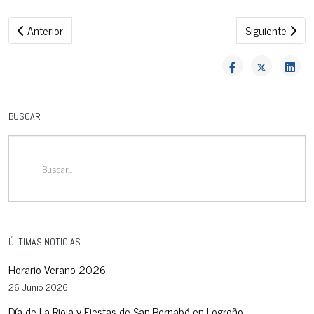
Artículo anterior: Hacia la Inteligencia Artificial
Artículo siguie
Anterior
Siguiente
BUSCAR
ÚLTIMAS NOTICIAS
Horario Verano 2026
26 Junio 2026
Día de La Rioja y Fiestas de San Bernabé en Logroño