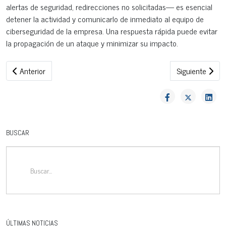
alertas de seguridad, redirecciones no solicitadas— es esencial
detener la actividad y comunicarlo de inmediato al equipo de
ciberseguridad de la empresa. Una respuesta rápida puede evitar
la propagación de un ataque y minimizar su impacto.
Artículo anterior: Konica Minolta amplía su gama bizhub i‑Serie
Artículo siguie
Anterior
Siguiente
BUSCAR
ÚLTIMAS NOTICIAS