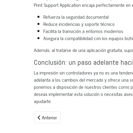
Print Support Application encaja perfectamente en e
Refuerza la seguridad documental
Reduce incidencias y soporte técnico
Facilita la transición a entornos modernos
Asegura la compatibilidad con los equipos bizh
Además, al tratarse de una aplicación gratuita, sup
Conclusión: un paso adelante hacia
La impresión sin controladores ya no es una tendenc
adelanta a los cambios del mercado y ofrece una so
ponemos a disposición de nuestros clientes como pa
deseas implementar esta solución o necesitas aseso
ayudarte.
Artículo anterior: Aumentan los ataques por nave
Anterior