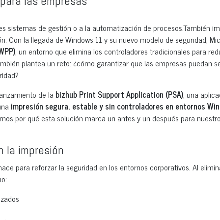
 para las empresas
ndes sistemas de gestión o a la automatización de procesos.También i
n. Con la llegada de Windows 11 y su nuevo modelo de seguridad, Mic
(WPP)
, un entorno que elimina los controladores tradicionales para red
también plantea un reto: ¿cómo garantizar que las empresas puedan s
ridad?
lanzamiento de la
bizhub Print Support Application (PSA)
, una aplica
 una
impresión segura, estable y sin controladores en entornos Wi
izamos por qué esta solución marca un antes y un después para nuestr
 la impresión
e para reforzar la seguridad en los entornos corporativos. Al elimin
mo:
izados