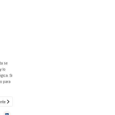
ta se
y lo
gica. Si
to para
ulo siguiente: WolfCRM celebra su 10º aniversario
ente