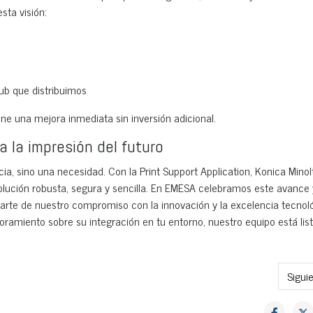
sta visión:
ub que distribuimos
one una mejora inmediata sin inversión adicional.
 la impresión del futuro
ia, sino una necesidad. Con la Print Support Application, Konica Minol
lución robusta, segura y sencilla. En EMESA celebramos este avance 
rte de nuestro compromiso con la innovación y la excelencia tecnoló
ramiento sobre su integración en tu entorno, nuestro equipo está lis
gación insegura
Artíc
Sigui