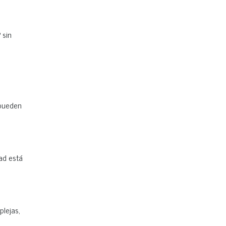
 sin
 pueden
ad está
plejas,