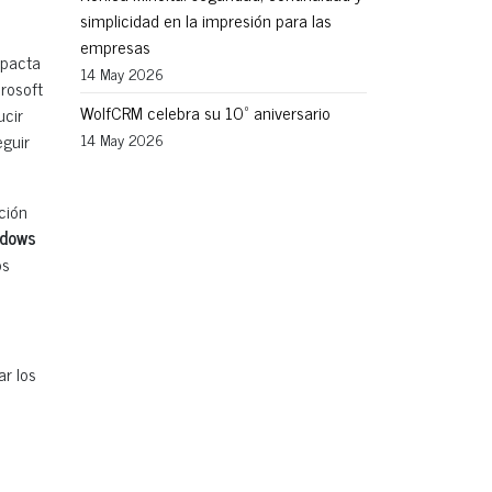
simplicidad en la impresión para las
empresas
mpacta
14 May 2026
rosoft
WolfCRM celebra su 10º aniversario
ucir
eguir
14 May 2026
ción
ndows
os
ar los