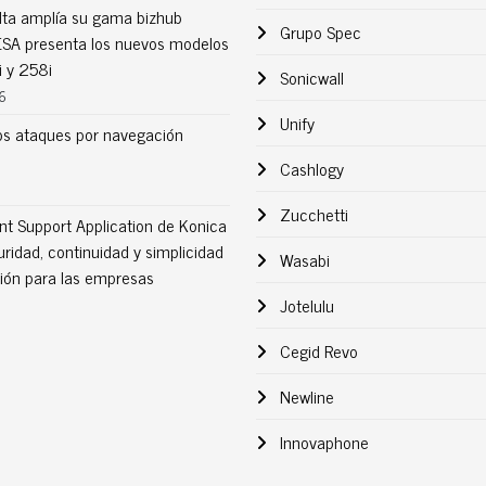
lta amplía su gama bizhub
Grupo Spec
MESA presenta los nuevos modelos
 y 258i
Sonicwall
6
Unify
s ataques por navegación
Cashlogy
Zucchetti
nt Support Application de Konica
uridad, continuidad y simplicidad
Wasabi
sión para las empresas
Jotelulu
Cegid Revo
Newline
Innovaphone