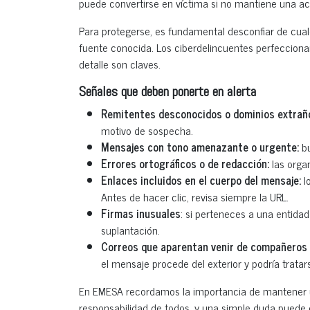
puede convertirse en víctima si no mantiene una act
Para protegerse, es fundamental desconfiar de cua
fuente conocida. Los ciberdelincuentes perfecciona
detalle son claves.
Señales que deben ponerte en alerta
Remitentes desconocidos o dominios extrañ
motivo de sospecha.
Mensajes con tono amenazante o urgente:
bu
Errores ortográficos o de redacción:
las orga
Enlaces incluidos en el cuerpo del mensaje:
l
Antes de hacer clic, revisa siempre la URL.
Firmas inusuales
: si perteneces a una entidad
suplantación.
Correos que aparentan venir de compañeros
el mensaje procede del exterior y podría tratar
En EMESA recordamos la importancia de mantener una
responsabilidad de todos, y una simple duda puede 