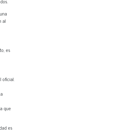
ados.
 una
 al
to, es
oficial.
na
ca que
idad es