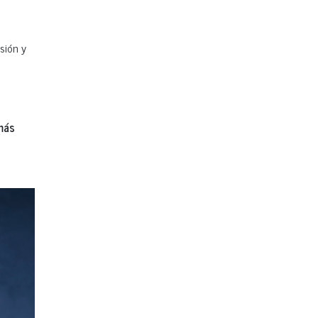
sión y
 más