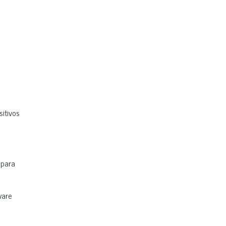
:
itivos
 para
ware