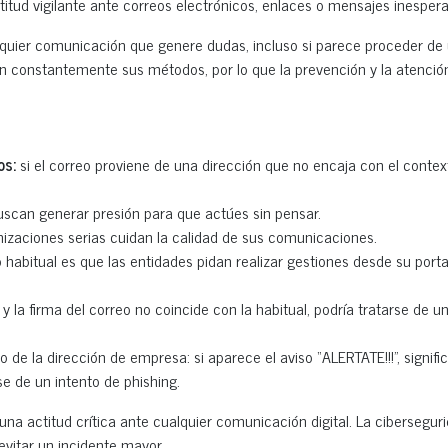
itud vigilante ante correos electrónicos, enlaces o mensajes inesper
lquier comunicación que genere dudas, incluso si parece proceder de
n constantemente sus métodos, por lo que la prevención y la atención
os:
si el correo proviene de una dirección que no encaja con el contex
scan generar presión para que actúes sin pensar.
nizaciones serias cuidan la calidad de sus comunicaciones.
o habitual es que las entidades pidan realizar gestiones desde su portal 
 y la firma del correo no coincide con la habitual, podría tratarse de u
o de la dirección de empresa: si aparece el aviso “ALERTATE!!!”, signifi
se de un intento de phishing.
 actitud crítica ante cualquier comunicación digital. La cibersegur
evitar un incidente mayor.