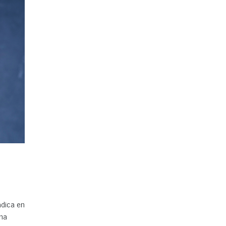
adica en
ona