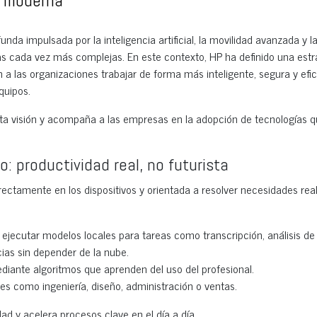
a moderna
nda impulsada por la inteligencia artificial, la movilidad avanzada y l
as cada vez más complejas. En este contexto, HP ha definido una estr
 a las organizaciones trabajar de forma más inteligente, segura y efic
quipos.
sta visión y acompaña a las empresas en la adopción de tecnologías 
o: productividad real, no futurista
rectamente en los dispositivos y orientada a resolver necesidades rea
 ejecutar modelos locales para tareas como transcripción, análisis de
ias sin depender de la nube.
iante algoritmos que aprenden del uso del profesional.
es como ingeniería, diseño, administración o ventas.
ad y acelera procesos clave en el día a día.